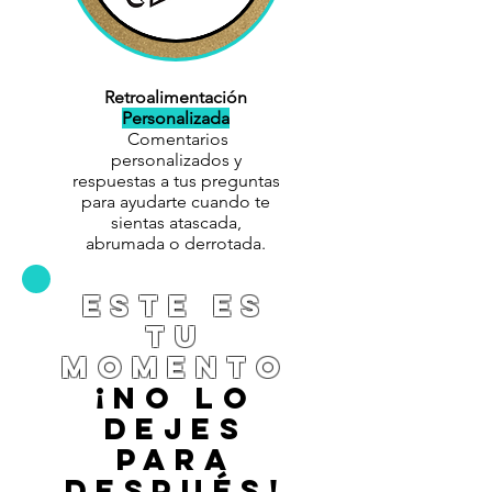
Retroalimentación
Personalizada
Comentarios
personalizados y
respuestas a tus preguntas
para ayudarte cuando te
sientas atascada,
abrumada o derrotada.
este es
tu
momento
¡no lo
dejes
para
despuÉs!