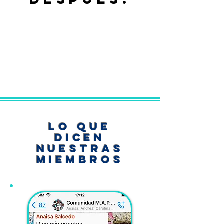
lo que
dicen
nuestras
miembros