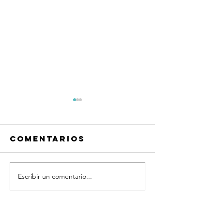
Comentarios
Escribir un comentario...
Hacer lo que
Juventu
Amas
Apasion