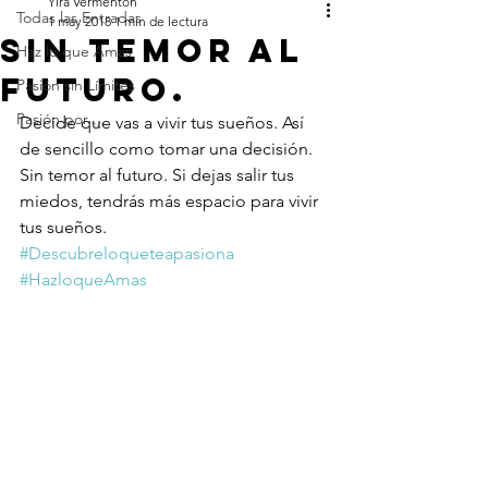
Yira Vermenton
Todas las Entradas
1 may 2018
1 min de lectura
Sin temor al
Haz lo que Amas
futuro.
Pasión sin Límites
Pasión por ...
Decide que vas a vivir tus sueños. Así 
de sencillo como tomar una decisión. 
Sin temor al futuro. Si dejas salir tus 
miedos, tendrás más espacio para vivir 
tus sueños. 
#Descubreloqueteapasiona
#HazloqueAmas