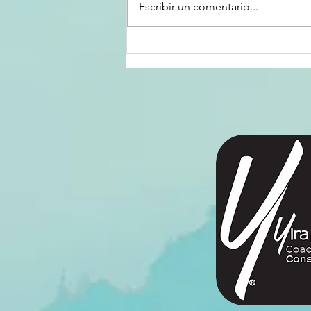
Escribir un comentario...
recomiendo que no llegues hasta
el final de este artículo. En un
lapso de diez...