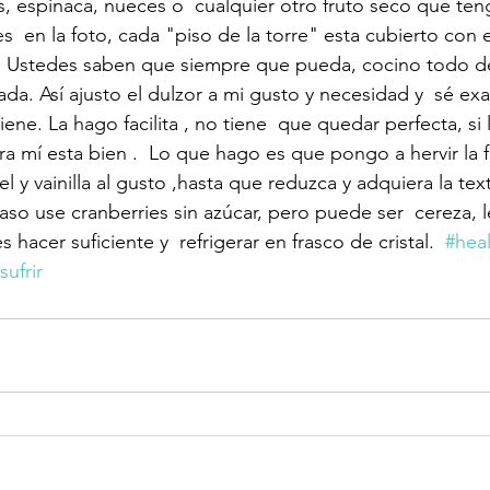
s, espinaca, nueces o  cualquier otro fruto seco que te
s  en la foto, cada "piso de la torre" esta cubierto con 
 Ustedes saben que siempre que pueda, cocino todo de
ada. Así ajusto el dulzor a mi gusto y necesidad y  sé e
iene. La hago facilita , no tiene  que quedar perfecta, si 
mí esta bien .  Lo que hago es que pongo a hervir la f
el y vainilla al gusto ,hasta que reduzca y adquiera la tex
caso use cranberries sin azúcar, pero puede ser  cereza, l
hacer suficiente y  refrigerar en frasco de cristal.  
#hea
ufrir