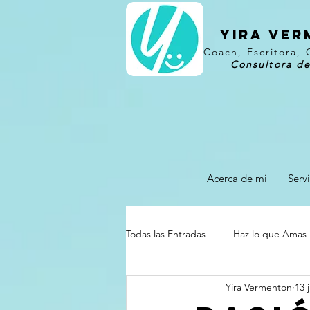
YIRA VE
Coach, Escritora, 
Consultora de
Acerca de mi
Servi
Todas las Entradas
Haz lo que Amas
Yira Vermenton
13 