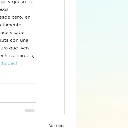
ngas y queso de 
esos 
sde cero, en  
xactamente 
luce y sabe 
ruta con una 
tura que  ven 
echoza, ciruela, 
lthcoach
Ver todo