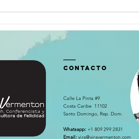
Pasión por la
Pa
Lectura
Po
el
sa
ContactO
Calle La Pinta #9
Costa Caribe 11102
Santo Domingo, Rep. Dom.
Whatsapp:
+1 809 299 2831
Email:
yira@yiravermenton.com