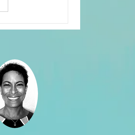
sión por la
esía: cuando
 poeta te
ca el WOW!